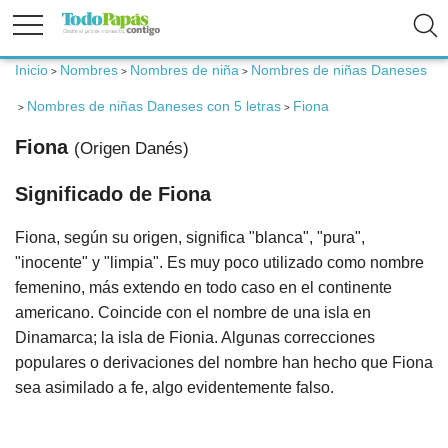
Inicio
Nombres
Nombres de niña
Nombres de niñas Daneses
>
>
>
Fertilidad
Nombres de niñas Daneses con 5 letras
Fiona
>
>
Embarazo
Fiona
(Origen Danés)
Significado de Fiona
Bebé
Fiona, según su origen, significa "blanca", "pura",
Niños
"inocente" y "limpia". Es muy poco utilizado como nombre
femenino, más extendo en todo caso en el continente
Padres
americano. Coincide con el nombre de una isla en
Dinamarca; la isla de Fionia. Algunas correcciones
Calculadoras
populares o derivaciones del nombre han hecho que Fiona
sea asimilado a fe, algo evidentemente falso.
Nombres