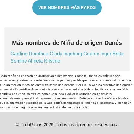
VER NOMBRES MÁS RAROS
Más nombres de Niña de origen Danés
Gardine
Dorothea
Clady
Ingeborg
Gudrun
Inger
Britta
Semine
Almeta
Kristine
TodoPapás es una web de divulgación e información. Como tal, todos los artículos son
redactados y revisados concienzudamente pero es posible que puedan contener algún error o
que no recojan todos los enfoques sobre una materia. Por ello, la web no sustituye una opinión
o prescripción médica. Ante cualquier duda sobre tu salud o la de tu familia es recomendable
acudir a una consulta médica para que pueda evaluar la situación en particular y,
eventualmente, prescribir el tratamiento que sea preciso. Señalar a todos los efectos legales
que la información recogida en la web podría ser incompleta, errónea o incorrecta, y en ningún
caso supone ninguna relación contractual ni de ninguna índole.
© TodoPapás 2026. Todos los derechos reservados.