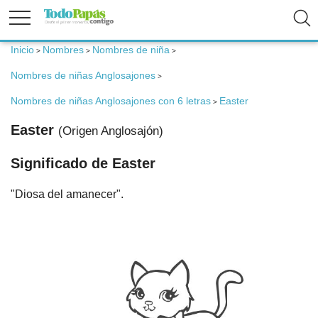
Inicio
Nombres
Nombres de niña
>
>
>
Fertilidad
Nombres de niñas Anglosajones
>
Embarazo
Nombres de niñas Anglosajones con 6 letras
Easter
>
Easter
(Origen Anglosajón)
Bebé
Significado de Easter
Niños
"Diosa del amanecer".
Padres
Calculadoras
Nombres