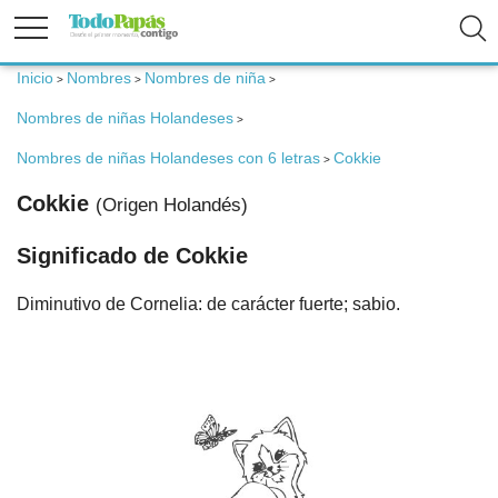
Inicio
Nombres
Nombres de niña
>
>
>
Fertilidad
Nombres de niñas Holandeses
>
Embarazo
Nombres de niñas Holandeses con 6 letras
Cokkie
>
Cokkie
(Origen Holandés)
Bebé
Significado de Cokkie
Niños
Diminutivo de Cornelia: de carácter fuerte; sabio.
Padres
Calculadoras
Nombres