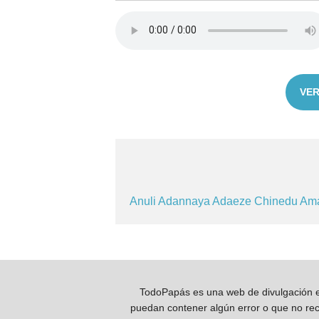
VER
Anuli
Adannaya
Adaeze
Chinedu
Am
TodoPapás es una web de divulgación e 
puedan contener algún error o que no reco