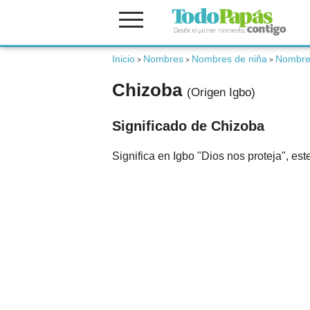
Fertilidad
Inicio
Nombres
Nombres de niña
Nombres
>
>
>
Chizoba
(Origen Igbo)
Embarazo
Significado de Chizoba
Bebé
Significa en Igbo "Dios nos proteja", es
Niños
Padres
Calculadoras