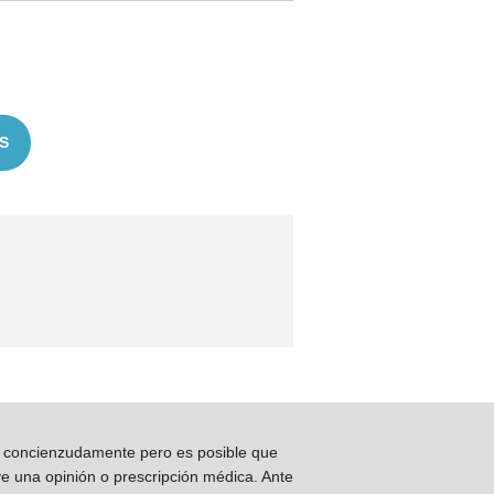
S
os concienzudamente pero es posible que
ye una opinión o prescripción médica. Ante