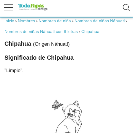
Inicio
Nombres
Nombres de niña
Nombres de niñas Náhuatl
>
>
>
>
Fertilidad
Nombres de niñas Náhuatl con 8 letras
Chipahua
>
Embarazo
Chipahua
(Origen Náhuatl)
Significado de Chipahua
Bebé
"Limpio".
Niños
Padres
Calculadoras
Nombres