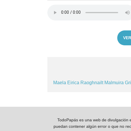
VER
Maela
Eirica
Raoghnailt
Malmuira
Gr
TodoPapás es una web de divulgación e 
puedan contener algún error o que no reco