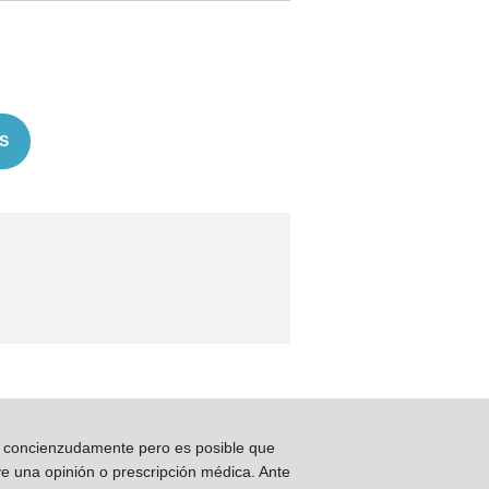
S
os concienzudamente pero es posible que
ye una opinión o prescripción médica. Ante