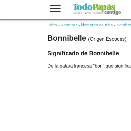
Fertilidad
Inicio
Nombres
Nombres de niña
Nombre
>
>
>
Bonnibelle
(Origen Escocés)
Embarazo
Significado de Bonnibelle
Bebé
De la palara francesa "bon" que signific
Niños
Padres
Calculadoras