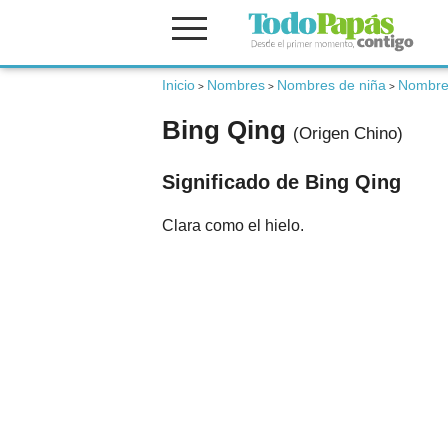
Inicio
Nombres
Nombres de niña
Nombres
Fertilidad
>
>
>
Bing Qing
(Origen Chino)
Embarazo
Significado de Bing Qing
Bebé
Clara como el hielo.
Niños
Padres
Calculadoras