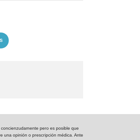
S
os concienzudamente pero es posible que
ye una opinión o prescripción médica. Ante