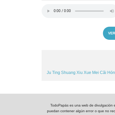
VER
Ju
Ting
Shuang
Xiu
Xue
Mei
Cǎi Hó
TodoPapás es una web de divulgación e 
puedan contener algún error o que no reco