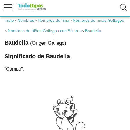
Inicio
Nombres
Nombres de niña
Nombres de niñas Gallegos
>
>
>
Fertilidad
Nombres de niñas Gallegos con 8 letras
Baudelia
>
>
Embarazo
Baudelia
(Origen Gallego)
Significado de Baudelia
Bebé
"Campo".
Niños
Padres
Calculadoras
Nombres