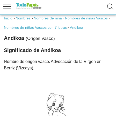
Inicio
Nombres
Nombres de niña
Nombres de niñas Vascos
>
>
>
>
Fertilidad
Nombres de niñas Vascos con 7 letras
Andikoa
>
Andikoa
(Origen Vasco)
Embarazo
Significado de Andikoa
Bebé
Nombre de origen vasco. Advocación de la Virgen en
Berriz (Vizcaya).
Niños
Padres
Calculadoras