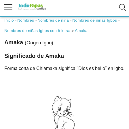
Inicio
Nombres
Nombres de niña
Nombres de niñas Igbos
>
>
>
>
Fertilidad
Nombres de niñas Igbos con 5 letras
Amaka
>
Embarazo
Amaka
(Origen Igbo)
Significado de Amaka
Bebé
Forma corta de Chiamaka significa "Dios es bello" en Igbo.
Niños
Padres
Calculadoras
Nombres