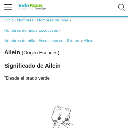
Inicio
Nombres
Nombres de niña
>
>
>
Fertilidad
Nombres de niñas Escoceses
>
Embarazo
Nombres de niñas Escoceses con 6 letras
Ailein
>
Ailein
(Origen Escocés)
Bebé
Significado de Ailein
Niños
"Desde el prado verde".
Padres
Calculadoras
Nombres