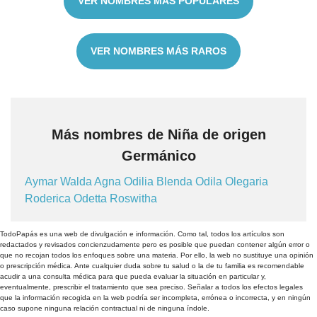
VER NOMBRES MÁS POPULARES
VER NOMBRES MÁS RAROS
Más nombres de Niña de origen
Germánico
Aymar
Walda
Agna
Odilia
Blenda
Odila
Olegaria
Roderica
Odetta
Roswitha
TodoPapás es una web de divulgación e información. Como tal, todos los artículos son
redactados y revisados concienzudamente pero es posible que puedan contener algún error o
que no recojan todos los enfoques sobre una materia. Por ello, la web no sustituye una opinión
o prescripción médica. Ante cualquier duda sobre tu salud o la de tu familia es recomendable
acudir a una consulta médica para que pueda evaluar la situación en particular y,
eventualmente, prescribir el tratamiento que sea preciso. Señalar a todos los efectos legales
que la información recogida en la web podría ser incompleta, errónea o incorrecta, y en ningún
caso supone ninguna relación contractual ni de ninguna índole.