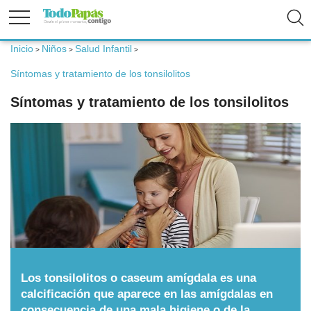
Inicio
Niños
Salud Infantil
>
>
>
Fertilidad
Síntomas y tratamiento de los tonsilolitos
Embarazo
Síntomas y tratamiento de los tonsilolitos
Bebé
Niños
Padres
Calculadoras
Los tonsilolitos o caseum amígdala es una
Nombres
calcificación que aparece en las amígdalas en
consecuencia de una mala higiene o de la