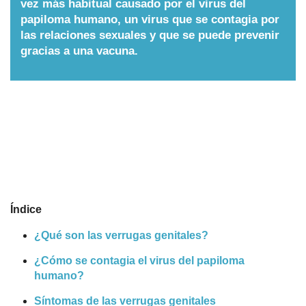
vez más habitual causado por el virus del
papiloma humano, un virus que se contagia por
Nombres
las relaciones sexuales y que se puede prevenir
gracias a una vacuna.
Cuentos
Índice
¿Qué son las verrugas genitales?
¿Cómo se contagia el virus del papiloma
humano?
Síntomas de las verrugas genitales