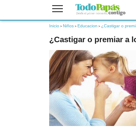
Inicio
Niños
Educacion
¿Castigar o premi
Fertilidad
>
>
>
¿Castigar o premiar a 
Embarazo
Bebé
Niños
Padres
Calculadoras