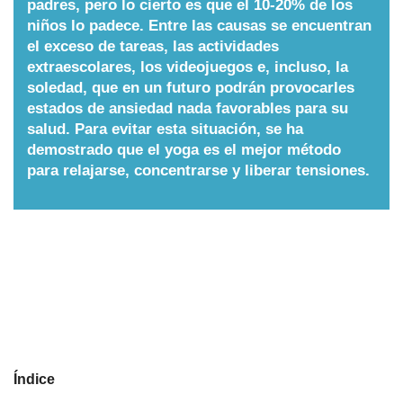
padres, pero lo cierto es que el 10-20% de los
niños lo padece. Entre las causas se encuentran
Nombres
el exceso de tareas, las actividades
extraescolares, los videojuegos e, incluso, la
Cuentos
soledad, que en un futuro podrán provocarles
estados de ansiedad nada favorables para su
salud. Para evitar esta situación, se ha
demostrado que el yoga es el mejor método
para relajarse, concentrarse y liberar tensiones.
Índice