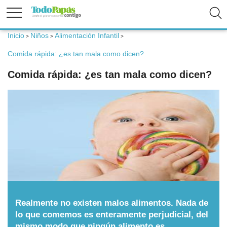
Inicio
Niños
Alimentación Infantil
>
>
>
Fertilidad
Comida rápida: ¿es tan mala como dicen?
Comida rápida: ¿es tan mala como dicen?
Embarazo
Bebé
Niños
Padres
Realmente no existen malos alimentos. Nada de
Calculadoras
lo que comemos es enteramente perjudicial, del
mismo modo que ningún alimento es