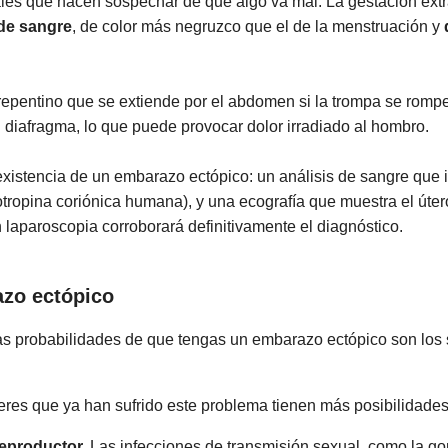
es que hacen sospechar de que algo va mal. La gestación extr
 de sangre
, de color más negruzco que el de la menstruación y
epentino que se extiende por el abdomen si la trompa se rompe 
 diafragma, lo que puede provocar dolor irradiado al hombro.
istencia de un embarazo ectópico: un análisis de sangre que i
opina coriónica humana), y una ecografía que muestra el úter
aparoscopia corroborará definitivamente el diagnóstico.
azo ectópico
as probabilidades de que tengas un embarazo ectópico son los 
eres que ya han sufrido este problema tienen más posibilidades
reproductor.
Las infecciones de transmisión sexual, como la go