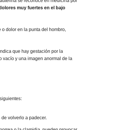
auterina se reconoce en medicina por
dolores muy fuertes en el bajo
o dolor en la punta del hombro,
ndica que hay gestación por la
o vacío y una imagen anormal de la
siguientes:
 de volverlo a padecer.
norrea o la clamidia, pueden provocar