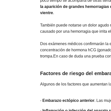
poco tiempo se acompaña de otras señal
la aparición de grandes hemorragias
vientre
.
También puede notarse un dolor agudo r
causado por una hemorragia que irrita el
Dos exámenes médicos confirmarán la ex
concentración de hormona hCG (gonadotr
trompa.En caso de duda una prueba con l
Factores de riesgo del embar
Algunos de los factores que aumentan l
-
Embarazo ectópico anterior
. Las muj
-
Inflamación o infección del aparato 