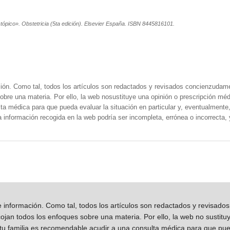
ópico». Obstetricia (5ta edición). Elsevier España. ISBN 8445816101.
ión. Como tal, todos los artículos son redactados y revisados concienzudam
obre una materia. Por ello, la web nosustituye una opinión o prescripción méd
a médica para que pueda evaluar la situación en particular y, eventualmente, 
la información recogida en la web podría ser incompleta, errónea o incorrecta
información. Como tal, todos los artículos son redactados y revisad
jan todos los enfoques sobre una materia. Por ello, la web no sustitu
 tu familia es recomendable acudir a una consulta médica para que pueda