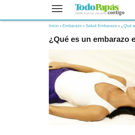
Inicio
Embarazo
Salud Embarazo
¿Qué e
Fertilidad
>
>
>
¿Qué es un embarazo 
Embarazo
Bebé
Niños
Padres
Calculadoras