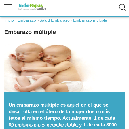
Inicio
Embarazo
Salud Embarazo
Embarazo múltiple
>
>
>
Fertilidad
Embarazo múltiple
Embarazo
Bebé
Niños
Padres
Un embarazo múltiple es aquel en el que se
desarrolla en el útero de la mujer dos o más
fetos al mismo tiempo. Actualmente,
1 de cada
Calculadoras
y 1 de cada 8000
80 embarazos es gemelar doble