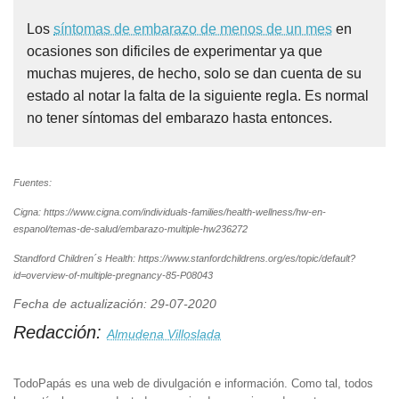
Los
síntomas de embarazo de menos de un mes
en
ocasiones son dificiles de experimentar ya que
muchas mujeres, de hecho, solo se dan cuenta de su
estado al notar la falta de la siguiente regla. Es normal
no tener síntomas del embarazo hasta entonces.
Fuentes:
Cigna: https://www.cigna.com/individuals-families/health-wellness/hw-en-
espanol/temas-de-salud/embarazo-multiple-hw236272
Standford Children´s Health: https://www.stanfordchildrens.org/es/topic/default?
id=overview-of-multiple-pregnancy-85-P08043
Fecha de actualización: 29-07-2020
Redacción:
Almudena Villoslada
TodoPapás es una web de divulgación e información. Como tal, todos