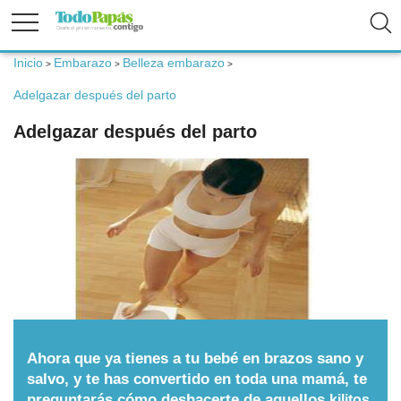
Inicio
Embarazo
Belleza embarazo
>
>
>
Fertilidad
Adelgazar después del parto
Adelgazar después del parto
Embarazo
Bebé
Niños
Padres
Ahora que ya tienes a tu bebé en brazos sano y
Calculadoras
salvo, y te has convertido en toda una mamá, te
preguntarás cómo deshacerte de aquellos
kilitos