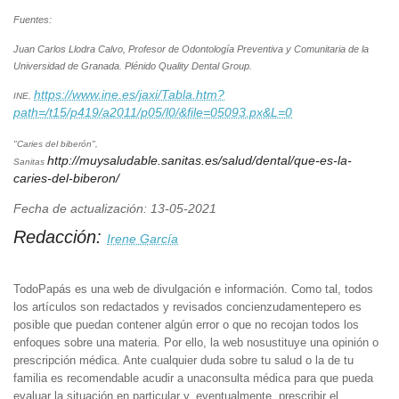
Fuentes:
Juan Carlos Llodra Calvo, Profesor de Odontología Preventiva y Comunitaria de la
Universidad de Granada. Plénido Quality Dental Group.
https://www.ine.es/jaxi/Tabla.htm?
INE,
path=/t15/p419/a2011/p05/l0/&file=05093.px&L=0
"Caries del biberón",
http://muysaludable.sanitas.es/salud/dental/que-es-la-
Sanitas
caries-del-biberon/
Fecha de actualización: 13-05-2021
Redacción:
Irene García
TodoPapás es una web de divulgación e información. Como tal, todos
los artículos son redactados y revisados concienzudamentepero es
posible que puedan contener algún error o que no recojan todos los
enfoques sobre una materia. Por ello, la web nosustituye una opinión o
prescripción médica. Ante cualquier duda sobre tu salud o la de tu
familia es recomendable acudir a unaconsulta médica para que pueda
evaluar la situación en particular y, eventualmente, prescribir el