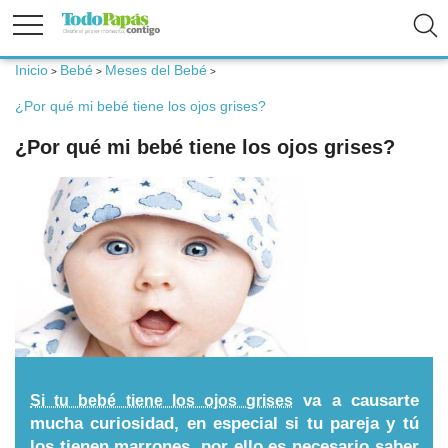
Inicio
Bebé
Meses del Bebé
>
>
>
Fertilidad
¿Por qué mi bebé tiene los ojos grises?
¿Por qué mi bebé tiene los ojos grises?
Embarazo
Bebé
Niños
Padres
va a causarte
Si tu bebé tiene los ojos grises
Calculadoras
mucha curiosidad, en especial si tu pareja y tú
los tienen marrones, por ello es necesario saber