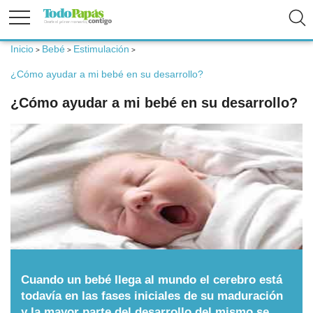
Inicio
Bebé
Estimulación
>
>
>
Fertilidad
¿Cómo ayudar a mi bebé en su desarrollo?
¿Cómo ayudar a mi bebé en su desarrollo?
Embarazo
Bebé
Niños
Padres
Cuando un bebé llega al mundo el cerebro está
Calculadoras
todavía en las fases iniciales de su maduración
y la mayor parte del desarrollo del mismo se