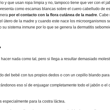
o y que usan ropa limpia y no, tampoco tiene que ver con el ja
resenta como escamas blancas sobre el cuero cabelludo de este
enera
por el contacto con la flora cutánea de la madre
. Cabe 
del útero de la madre y cuando este nace los microorganismos s
 su sistema inmune por lo que se genera la dermatitis seborreic
?
 hacer nada como tal, pero si llega a resultar demasiado molest
do del bebé con tus propios dedos o con un cepillo blando par
rándonos eso sí de enjuagar completamente todo el jabón o el 
s especialmente para la costra láctea.