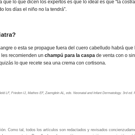
a que lo que dicen los expertos es que lo ideal es que “la cost
los días el niño no la tendrá”.
iatra?
sangre o esta se propague fuera del cuero cabelludo habrá que 
ue les recomienden un
champú para la caspa
de venta con o sin
quizás lo que recete sea una crema con cortisona.
eld LF, Frieden IJ, Mathes EF, Zaenglein AL, eds. Neonatal and Infant Dermatology. 3rd ed. 
ión. Como tal, todos los artículos son redactados y revisados concienzudam