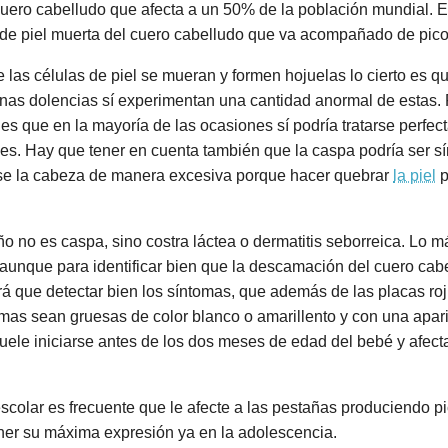
uero cabelludo que afecta a un 50% de la población mundial. E
 de piel muerta del cuero cabelludo que va acompañado de pico
 las células de piel se mueran y formen hojuelas lo cierto es 
unas dolencias sí experimentan una cantidad anormal de estas.
rto es que en la mayoría de las ocasiones sí podría tratarse per
. Hay que tener en cuenta también que la caspa podría ser sín
arse la cabeza de manera excesiva porque hacer quebrar
la piel
p
 no es caspa, sino costra láctea o dermatitis seborreica. Lo má
 aunque para identificar bien que la descamación del cuero ca
brá que detectar bien los síntomas, que además de las placas ro
amas sean gruesas de color blanco o amarillento y con una apari
uele iniciarse antes de los dos meses de edad del bebé y afect
escolar es frecuente que le afecte a las pestañas produciendo 
ner su máxima expresión ya en la adolescencia.