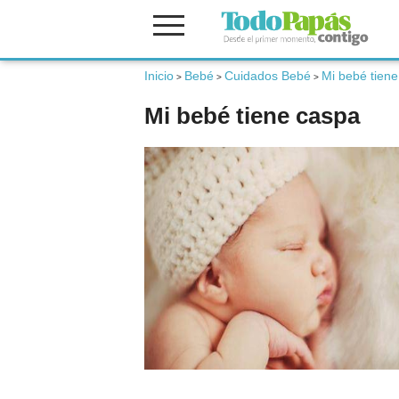
Inicio
Bebé
Cuidados Bebé
Mi bebé tien
Fertilidad
>
>
>
Mi bebé tiene caspa
Embarazo
Bebé
Niños
Padres
Calculadoras