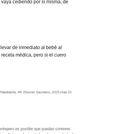
ra vaya cediendo por sí misma, de
llevar de inmediato al bebé al
 receta médica, pero si el cuero
Philadelphia, PA: Elsevier Saunders; 2015:chap 15.
entepero es posible que puedan contener