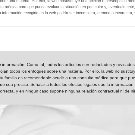
obre una materia. Por ello, la web nosustituye una opinión o prescripción méd
a médica para que pueda evaluar la situación en particular y, eventualmente, 
la información recogida en la web podría ser incompleta, errónea o incorrecta
información. Como tal, todos los artículos son redactados y revisad
jan todos los enfoques sobre una materia. Por ello, la web no sustitu
 tu familia es recomendable acudir a una consulta médica para que pueda
que sea preciso. Señalar a todos los efectos legales que la información
orrecta, y en ningún caso supone ninguna relación contractual ni de n