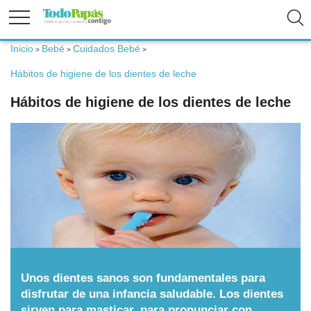
Inicio
Bebé
Cuidados Bebé
>
>
>
Fertilidad
Hábitos de higiene de los dientes de leche
Hábitos de higiene de los dientes de leche
Embarazo
Bebé
Niños
Padres
Unos dientes sanos son fundamentales para
Calculadoras
disfrutar de una infancia saludable. Los dientes
sirven para masticar, para pronunciar con