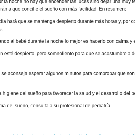
or la noche no hay que encender las luces sino dejar una muy 
án a que concilie el sueño con más facilidad. En resumen:
 día hará que se mantenga despierto durante más horas y, por c
s.
do al bebé durante la noche lo mejor es hacerlo con calma y en
n esté despierto, pero somnoliento para que se acostumbre a d
e se aconseja esperar algunos minutos para comprobar que son 
la higiene del sueño para favorecer la salud y el desarrollo del 
ma del sueño, consulta a su profesional de pediatría.