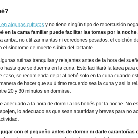
bé?
 en algunas culturas
y no tiene ningún tipo de repercusión negat
é en la cama familiar puede facilitar las tomas por la noche
ca arriba, no utilizar mantas ni edredones pesados, el colchón de
 o el síndrome de muerte súbita del lactante.
lgunas rutinas tranquilas y relajantes antes de la hora del sue
rlo hasta que se duerma en la cuna. Esto facilitará la tarea par
e caso, se recomienda dejar al bebé solo en la cuna cuando es
manera de hacer que su último recuerdo sea la cuna y así la rel
ntre 20 y 30 minutos en dormirse.
e adecuado a la hora de dormir a los bebés por la noche. No e
espejen, lo adecuado es que sean aburridas y breves para no act
ctividad.
jugar con el pequeño antes de dormir ni darle carantoñas