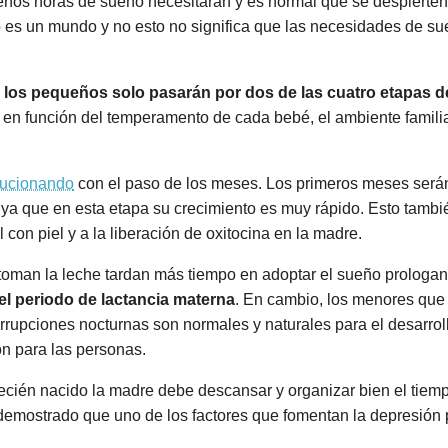
os horas de sueño necesitarán y es normal que se despierten
o es un mundo y no esto no significa que las necesidades de s
 los pequeños solo pasarán por dos de las cuatro etapas de
 en función del temperamento de cada bebé, el ambiente familia
olucionando
con el paso de los meses. Los primeros meses será
ya que en esta etapa su crecimiento es muy rápido. Esto tambi
con piel y a la liberación de oxitocina en la madre.
man la leche tardan más tiempo en adoptar el sueño prologand
el periodo de lactancia materna
. En cambio, los menores que
rrupciones nocturnas son normales y naturales para el desarro
n para las personas.
ecién nacido la madre debe descansar y organizar bien el tiemp
emostrado que uno de los factores que fomentan la depresión po