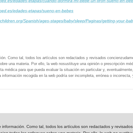
aeped.es/edades-etapas/cuando-dormira-mi-bebe-un-tiron-sueno-en-b
aeped.es/edades-etapas/sueno-en-bebes
ychildren.org/Spanish/ages-stages/baby/sleep/Paginas/getting-your-bab
ión. Como tal, todos los artículos son redactados y revisados concienzudam
obre una materia. Por ello, la web nosustituye una opinión o prescripción méd
a médica para que pueda evaluar la situación en particular y, eventualmente, 
la información recogida en la web podría ser incompleta, errónea o incorrecta
información. Como tal, todos los artículos son redactados y revisad