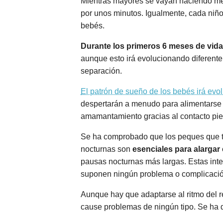
Mientras mayores se vayan haciendo men
por unos minutos. Igualmente, cada niñ
bebés.
Durante los primeros 6 meses de vida
aunque esto irá evolucionando diferente
separación.
El patrón de sueño de los bebés irá ev
despertarán a menudo para alimentarse 
amamantamiento gracias al contacto piel 
Se ha comprobado que los peques que to
nocturnas son
esenciales para alargar 
pausas nocturnas más largas. Estas inte
suponen ningún problema o complicació
Aunque hay que adaptarse al ritmo del r
cause problemas de ningún tipo. Se ha d