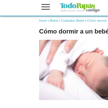
Inicio
Bebé
Cuidados Bebé
Cómo dormir 
Fertilidad
>
>
>
Cómo dormir a un beb
Embarazo
Bebé
Niños
Padres
Calculadoras