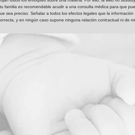
jan todos los enfoques sobre una materia. Por ello, la web no sustitu
 tu familia es recomendable acudir a una consulta médica para que pueda
que sea preciso. Señalar a todos los efectos legales que la información
orrecta, y en ningún caso supone ninguna relación contractual ni de n