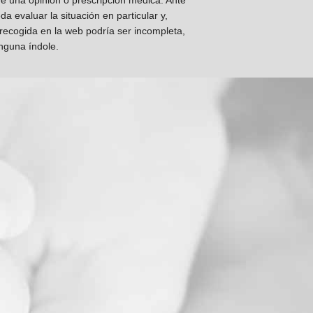
ye una opinión o prescripción médica. Ante
 evaluar la situación en particular y,
 recogida en la web podría ser incompleta,
inguna índole.