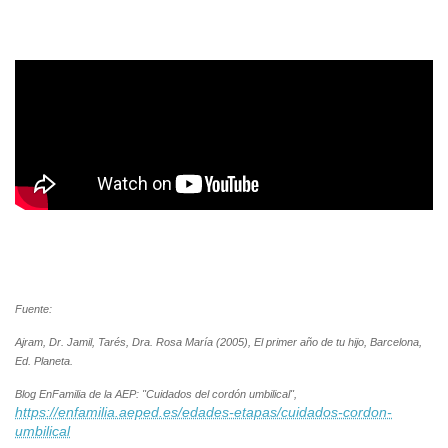
Fuente:
Ajram, Dr. Jamil, Tarés, Dra. Rosa María (2005), El primer año de tu hijo, Barcelona,
Ed. Planeta.
Blog EnFamilia de la AEP: "Cuidados del cordón umbilical",
https://enfamilia.aeped.es/edades-etapas/cuidados-cordon-
umbilical