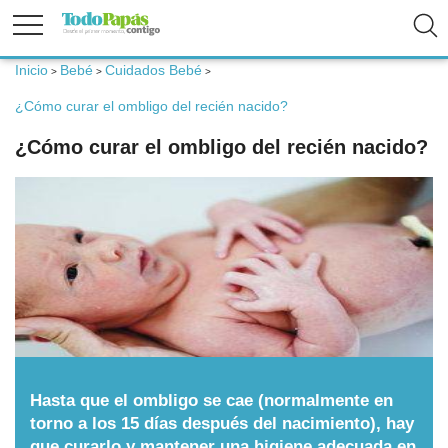
Inicio
Bebé
Cuidados Bebé
>
>
>
Fertilidad
¿Cómo curar el ombligo del recién nacido?
¿Cómo curar el ombligo del recién nacido?
Embarazo
Bebé
Niños
Padres
Hasta que el ombligo se cae (normalmente en
Calculadoras
torno a los 15 días después del nacimiento), hay
que curarlo y mantener una higiene adecuada en