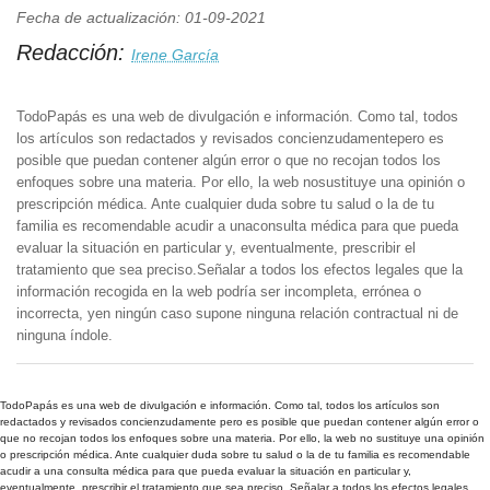
Fecha de actualización: 01-09-2021
Redacción:
Irene García
TodoPapás es una web de divulgación e información. Como tal, todos
los artículos son redactados y revisados concienzudamentepero es
posible que puedan contener algún error o que no recojan todos los
enfoques sobre una materia. Por ello, la web nosustituye una opinión o
prescripción médica. Ante cualquier duda sobre tu salud o la de tu
familia es recomendable acudir a unaconsulta médica para que pueda
evaluar la situación en particular y, eventualmente, prescribir el
tratamiento que sea preciso.Señalar a todos los efectos legales que la
información recogida en la web podría ser incompleta, errónea o
incorrecta, yen ningún caso supone ninguna relación contractual ni de
ninguna índole.
TodoPapás es una web de divulgación e información. Como tal, todos los artículos son
redactados y revisados concienzudamente pero es posible que puedan contener algún error o
que no recojan todos los enfoques sobre una materia. Por ello, la web no sustituye una opinión
o prescripción médica. Ante cualquier duda sobre tu salud o la de tu familia es recomendable
acudir a una consulta médica para que pueda evaluar la situación en particular y,
eventualmente, prescribir el tratamiento que sea preciso. Señalar a todos los efectos legales