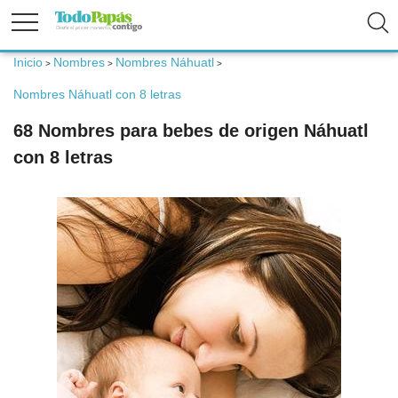
Inicio
Nombres
Nombres Náhuatl
>
>
>
Fertilidad
Nombres Náhuatl con 8 letras
68 Nombres para bebes de origen Náhuatl
Embarazo
con 8 letras
Bebé
Niños
Padres
Calculadoras