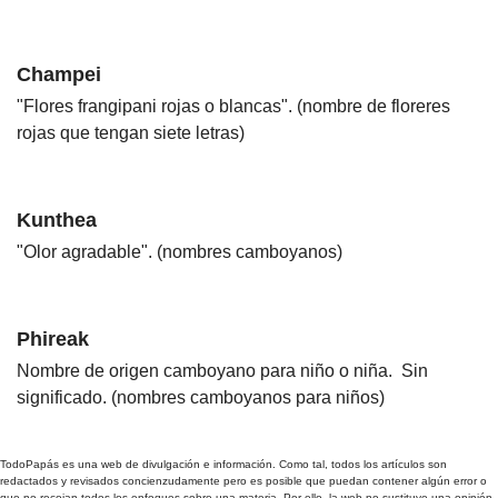
Champei
"Flores frangipani rojas o blancas". (nombre de floreres
rojas que tengan siete letras)
Kunthea
"Olor agradable". (nombres camboyanos)
Phireak
Nombre de origen camboyano para niño o niña. Sin
significado. (nombres camboyanos para niños)
TodoPapás es una web de divulgación e información. Como tal, todos los artículos son
redactados y revisados concienzudamente pero es posible que puedan contener algún error o
que no recojan todos los enfoques sobre una materia. Por ello, la web no sustituye una opinión