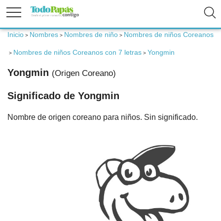
Inicio
Nombres
Nombres de niño
Nombres de niños Coreanos
>
>
>
Fertilidad
Nombres de niños Coreanos con 7 letras
Yongmin
>
>
Embarazo
Yongmin
(Origen Coreano)
Significado de Yongmin
Bebé
Nombre de origen coreano para niños. Sin significado.
Niños
Padres
Calculadoras
Nombres