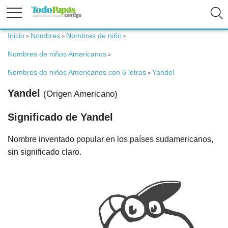
Inicio
Nombres
Nombres de niño
>
>
>
Fertilidad
Nombres de niños Americanos
>
Embarazo
Nombres de niños Americanos con 6 letras
Yandel
>
Yandel
(Origen Americano)
Bebé
Significado de Yandel
Niños
Nombre inventado popular en los países sudamericanos,
sin significado claro.
Padres
Calculadoras
Nombres