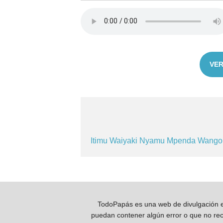
VER
Itimu
Waiyaki
Nyamu
Mpenda
Wang
TodoPapás es una web de divulgación e 
puedan contener algún error o que no reco