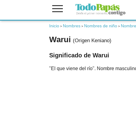
Inicio
Nombres
Nombres de niño
Nombre
Fertilidad
>
>
>
Warui
(Origen Keniano)
Embarazo
Significado de Warui
Bebé
"El que viene del río". Nombre masculin
Niños
Padres
Calculadoras