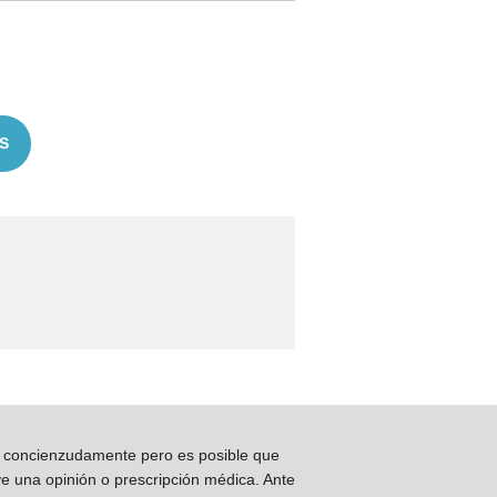
S
os concienzudamente pero es posible que
ye una opinión o prescripción médica. Ante