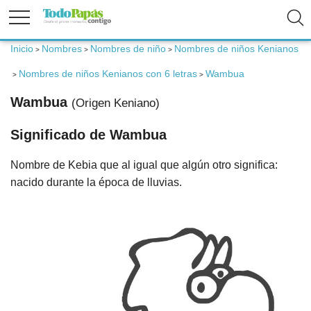
Inicio
Nombres
Nombres de niño
Nombres de niños Kenianos
>
>
>
Fertilidad
Nombres de niños Kenianos con 6 letras
Wambua
>
>
Embarazo
Wambua
(Origen Keniano)
Significado de Wambua
Bebé
Nombre de Kebia que al igual que algún otro significa:
Niños
nacido durante la época de lluvias.
Padres
Calculadoras
Nombres