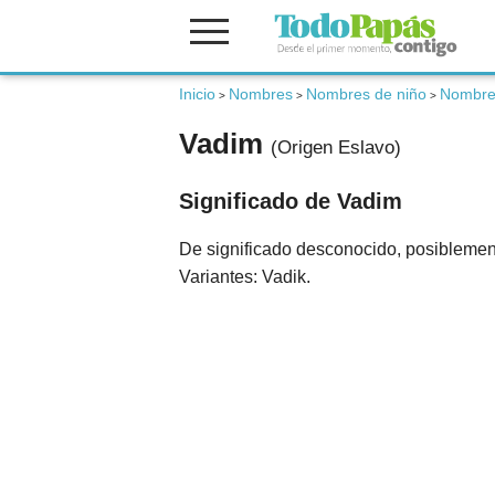
Inicio
Nombres
Nombres de niño
Nombres
Fertilidad
>
>
>
Vadim
(Origen Eslavo)
Embarazo
Significado de Vadim
Bebé
De significado desconocido, posiblement
Variantes: Vadik.
Niños
Padres
Calculadoras