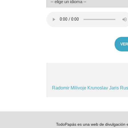
VER
Radomir
Milivoje
Krunoslav
Jaris
Rus
TodoPapás es una web de divulgación e 