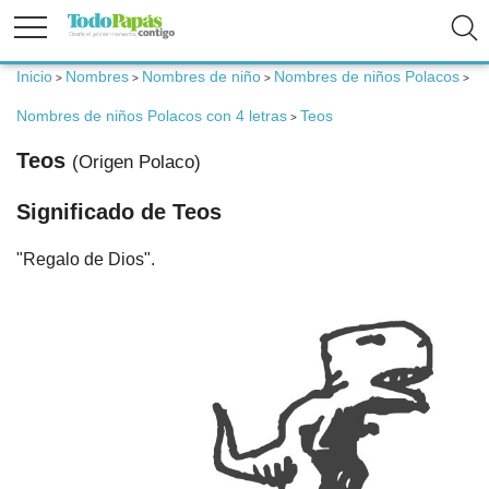
Inicio
Nombres
Nombres de niño
Nombres de niños Polacos
>
>
>
>
Fertilidad
Nombres de niños Polacos con 4 letras
Teos
>
Teos
(Origen Polaco)
Embarazo
Significado de Teos
Bebé
"Regalo de Dios".
Niños
Padres
Calculadoras