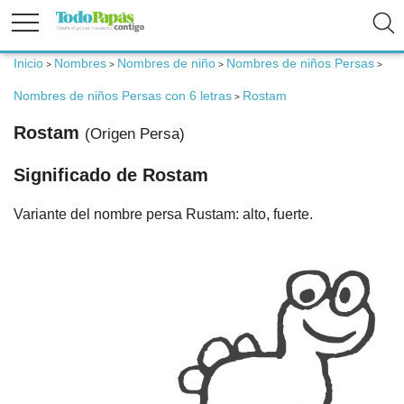
Inicio
Nombres
Nombres de niño
Nombres de niños Persas
>
>
>
>
Fertilidad
Nombres de niños Persas con 6 letras
Rostam
>
Embarazo
Rostam
(Origen Persa)
Significado de Rostam
Bebé
Variante del nombre persa Rustam: alto, fuerte.
Niños
Padres
Calculadoras
Nombres