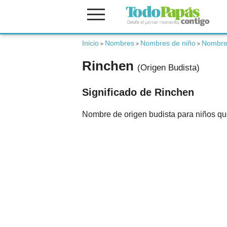
Inicio
Nombres
Nombres de niño
Nombres
Fertilidad
>
>
>
Rinchen
(Origen Budista)
Embarazo
Significado de Rinchen
Bebé
Nombre de origen budista para niños que 
Niños
Padres
Calculadoras