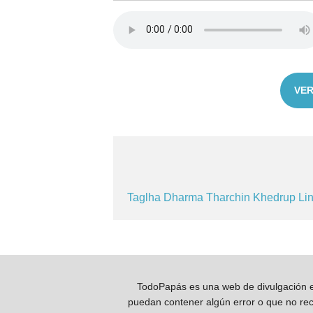
VER
Taglha
Dharma
Tharchin
Khedrup
Li
TodoPapás es una web de divulgación e 
puedan contener algún error o que no reco