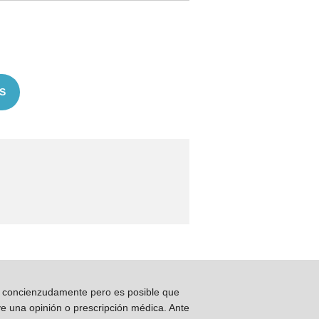
S
os concienzudamente pero es posible que
ye una opinión o prescripción médica. Ante