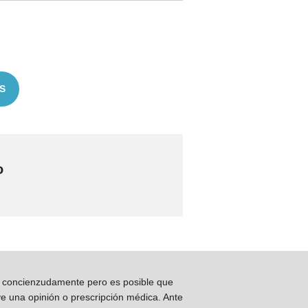
S
o
os concienzudamente pero es posible que
ye una opinión o prescripción médica. Ante