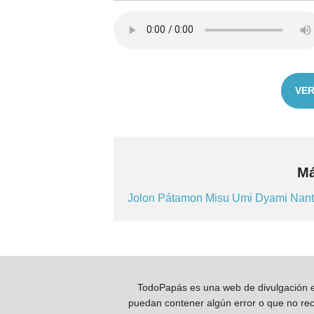
VER
Má
Jolon
Pátamon
Misu
Umi
Dyami
Nant
TodoPapás es una web de divulgación e 
puedan contener algún error o que no reco