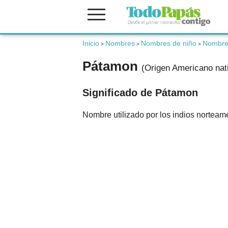
Inicio
Nombres
Nombres de niño
Nombres
Fertilidad
>
>
>
Pátamon
(Origen Americano nat
Embarazo
Significado de Pátamon
Bebé
Nombre utilizado por los indios norteame
Niños
Padres
Calculadoras