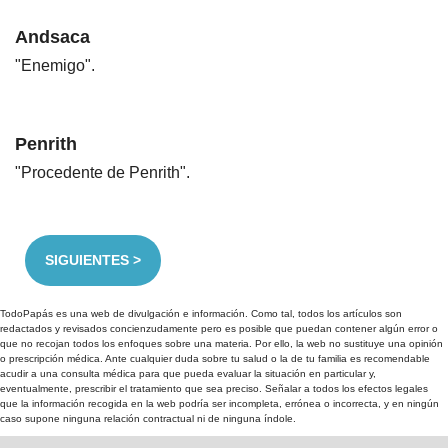
Andsaca
"Enemigo".
Penrith
"Procedente de Penrith".
SIGUIENTES >
TodoPapás es una web de divulgación e información. Como tal, todos los artículos son
redactados y revisados concienzudamente pero es posible que puedan contener algún error o
que no recojan todos los enfoques sobre una materia. Por ello, la web no sustituye una opinión
o prescripción médica. Ante cualquier duda sobre tu salud o la de tu familia es recomendable
acudir a una consulta médica para que pueda evaluar la situación en particular y,
eventualmente, prescribir el tratamiento que sea preciso. Señalar a todos los efectos legales
que la información recogida en la web podría ser incompleta, errónea o incorrecta, y en ningún
caso supone ninguna relación contractual ni de ninguna índole.