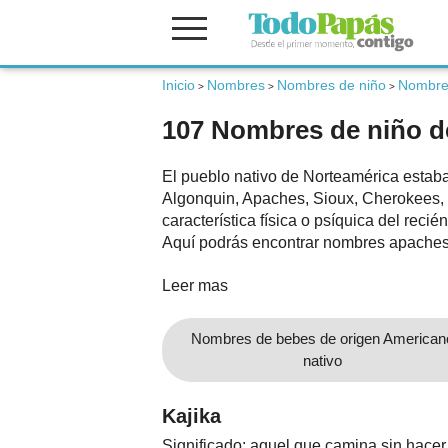
Inicio
Nombres
Nombres de niño
Nombres
Fertilidad
>
>
>
107 Nombres de niño d
Embarazo
El pueblo nativo de Norteamérica estaba
Algonquin, Apaches, Sioux, Cherokees, 
Bebé
característica física o psíquica del reci
Aquí podrás encontrar nombres apaches
Niños
Leer mas
Nombres de bebes de origen American
Padres
nativo
Calculadoras
Kajika
Significado: aquel que camina sin hacer 