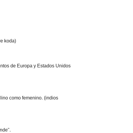
re koda)
ntentos de Europa y Estados Unidos
lino como femenino. (indios
inde".