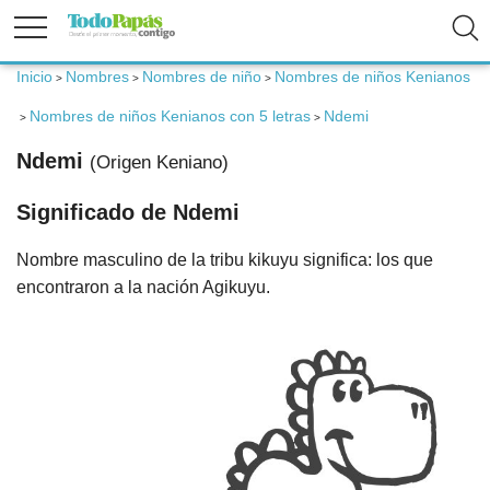
Inicio
Nombres
Nombres de niño
Nombres de niños Kenianos
>
>
>
Fertilidad
Nombres de niños Kenianos con 5 letras
Ndemi
>
>
Ndemi
(Origen Keniano)
Embarazo
Significado de Ndemi
Bebé
Nombre masculino de la tribu kikuyu significa: los que
encontraron a la nación Agikuyu.
Niños
Padres
Calculadoras