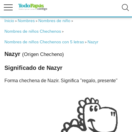
Inicio
Nombres
Nombres de niño
>
>
>
Fertilidad
Nombres de niños Chechenos
>
Embarazo
Nombres de niños Chechenos con 5 letras
Nazyr
>
Nazyr
(Origen Checheno)
Bebé
Significado de Nazyr
Niños
Forma chechena de Nazir. Significa "regalo, presente"
Padres
Calculadoras
Nombres