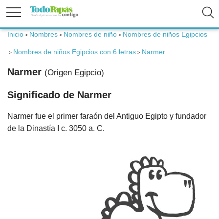
Inicio
Nombres
Nombres de niño
Nombres de niños Egipcios
>
>
>
Fertilidad
Nombres de niños Egipcios con 6 letras
Narmer
>
>
Narmer
(Origen Egipcio)
Embarazo
Significado de Narmer
Bebé
Narmer fue el primer faraón del Antiguo Egipto y fundador
de la Dinastía I c. 3050 a. C.
Niños
Padres
Calculadoras