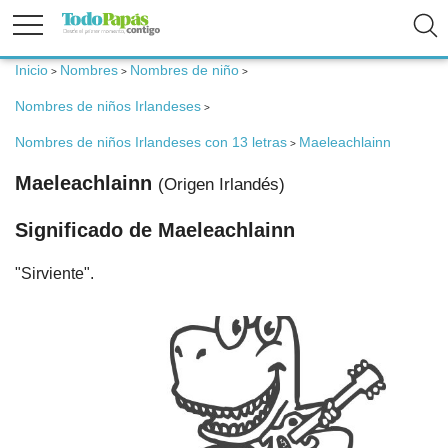
Inicio
Nombres
Nombres de niño
>
>
>
Fertilidad
Nombres de niños Irlandeses
>
Embarazo
Nombres de niños Irlandeses con 13 letras
Maeleachlainn
>
Maeleachlainn
(Origen Irlandés)
Bebé
Significado de Maeleachlainn
Niños
"Sirviente".
Padres
Calculadoras
Nombres