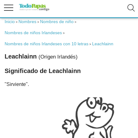
Inicio
Nombres
Nombres de niño
>
>
>
Fertilidad
Nombres de niños Irlandeses
>
Embarazo
Nombres de niños Irlandeses con 10 letras
Leachlainn
>
Leachlainn
(Origen Irlandés)
Bebé
Significado de Leachlainn
Niños
"Sirviente".
Padres
Calculadoras
Nombres