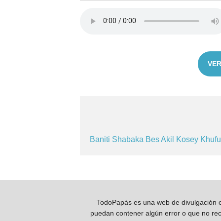
VER
Baniti
Shabaka
Bes
Akil
Kosey
Khuf
TodoPapás es una web de divulgación e 
puedan contener algún error o que no reco