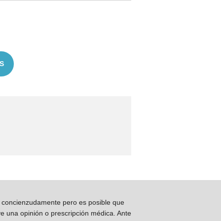
S
os concienzudamente pero es posible que
ye una opinión o prescripción médica. Ante