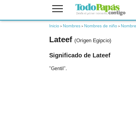
Inicio
Nombres
Nombres de niño
Nombres
Fertilidad
>
>
>
Lateef
(Origen Egipcio)
Embarazo
Significado de Lateef
Bebé
"Gentil".
Niños
Padres
Calculadoras