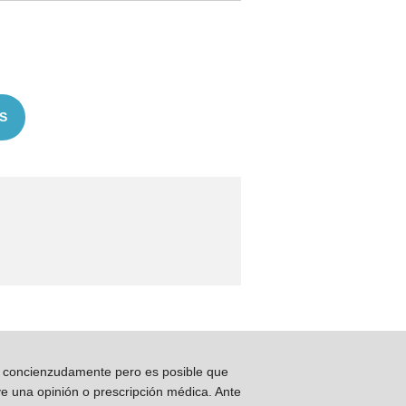
S
os concienzudamente pero es posible que
ye una opinión o prescripción médica. Ante