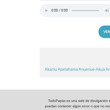
VER
Akamu
Apelahama
Anuenue-Akua
A
TodoPapás es una web de divulgación e 
puedan contener algún error o que no reco