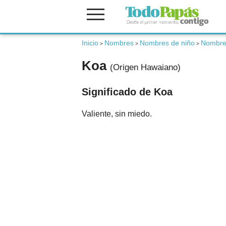
Fertilidad
Inicio
Nombres
Nombres de niño
Nombre
>
>
>
Koa
(Origen Hawaiano)
Embarazo
Significado de Koa
Bebé
Valiente, sin miedo.
Niños
Padres
Calculadoras