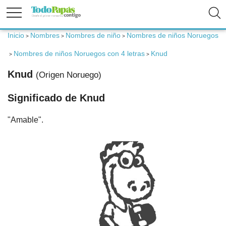
Inicio
Nombres
Nombres de niño
Nombres de niños Noruegos
>
>
>
Fertilidad
Nombres de niños Noruegos con 4 letras
Knud
>
>
Knud
(Origen Noruego)
Embarazo
Significado de Knud
Bebé
"Amable".
Niños
Padres
Calculadoras