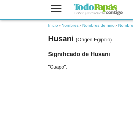
Fertilidad
Inicio
Nombres
Nombres de niño
Nombres
>
>
>
Husani
(Origen Egipcio)
Embarazo
Significado de Husani
Bebé
"Guapo".
Niños
Padres
Calculadoras