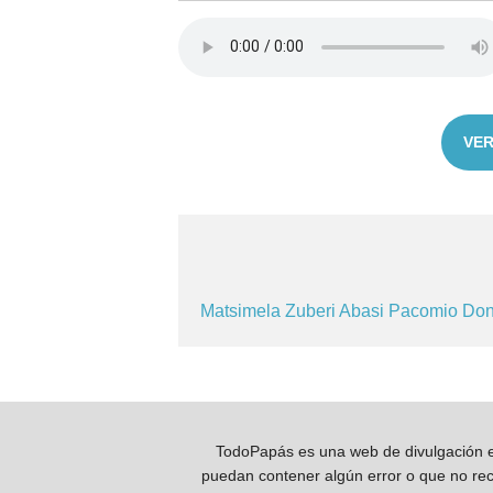
VER
Matsimela
Zuberi
Abasi
Pacomio
Don
TodoPapás es una web de divulgación e 
puedan contener algún error o que no reco