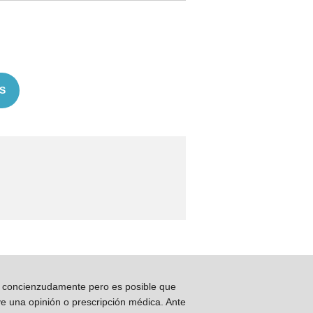
S
os concienzudamente pero es posible que
ye una opinión o prescripción médica. Ante