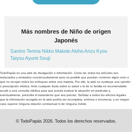
Más nombres de Niño de origen
Japonés
Saniiro
Tenma
Nikko
Makoto
Akiho
Anzu
Kyou
Taiyou
Ayumi
Souji
TodoPapás es una web de divulgación e información. Como tal, todos los artículos son
redactados y revisados concienzudamente pero es posible que puedan contener algún error o
que no recojan todos los enfoques sobre una materia. Por ello, la web no sustituye una opinión
o prescripción médica. Ante cualquier duda sobre tu salud o la de tu familia es recomendable
acudir a una consulta médica para que pueda evaluar la situación en particular y,
eventualmente, prescribir el tratamiento que sea preciso. Señalar a todos los efectos legales
que la información recogida en la web podría ser incompleta, errónea o incorrecta, y en ningún
caso supone ninguna relación contractual ni de ninguna índole.
© TodoPapás 2026. Todos los derechos reservados.