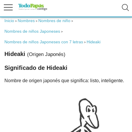
Inicio
Nombres
Nombres de niño
>
>
>
Fertilidad
Nombres de niños Japoneses
>
Embarazo
Nombres de niños Japoneses con 7 letras
Hideaki
>
Hideaki
(Origen Japonés)
Bebé
Significado de Hideaki
Niños
Nombre de origen japonés que significa: listo, inteligente.
Padres
Calculadoras
Nombres